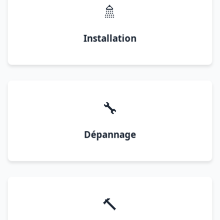
🚿
Installation
🔧
Dépannage
🔨