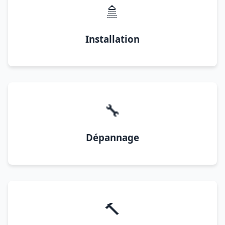
🚿
Installation
🔧
Dépannage
🔨