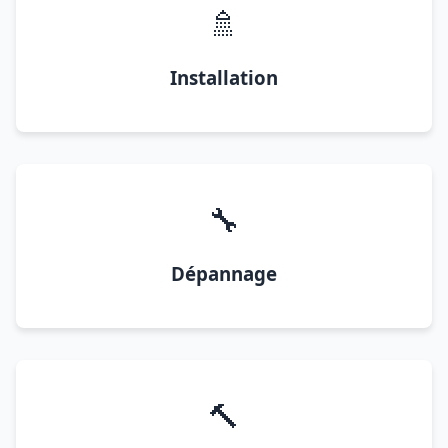
🚿
Installation
🔧
Dépannage
🔨