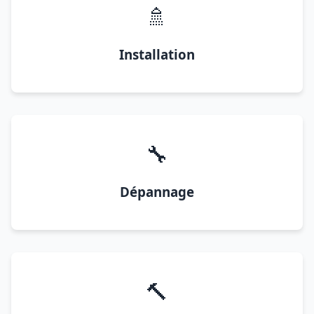
🚿
Installation
🔧
Dépannage
🔨