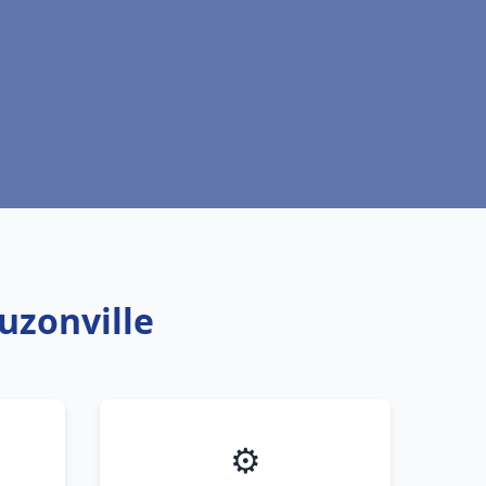
uzonville
⚙️