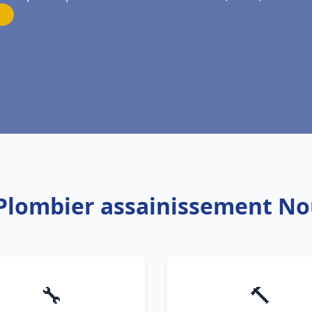
 Plombier assainissement No
🔧
🔨