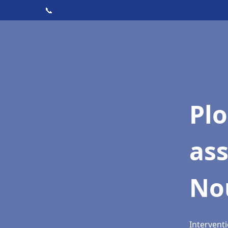
📞
Pl
as
No
Interventi