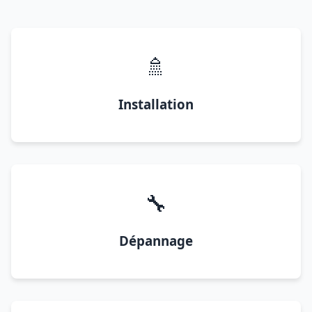
🚿
Installation
🔧
Dépannage