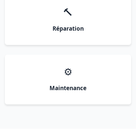
🔨
Réparation
⚙️
Maintenance