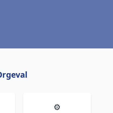
Orgeval
⚙️