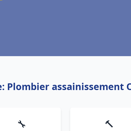
e: Plombier assainissement 
🔧
🔨