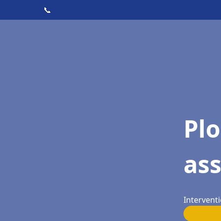
📞
Pl
as
Interventi