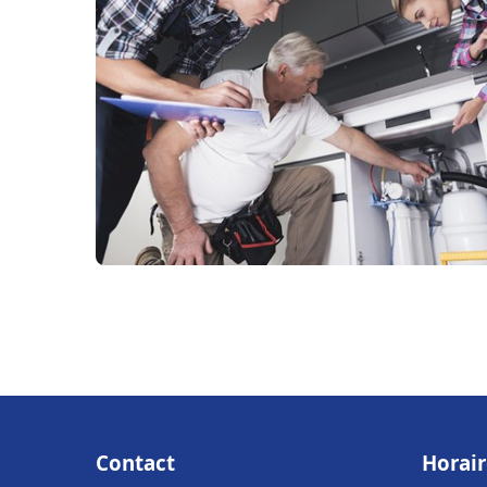
Contact
Horair