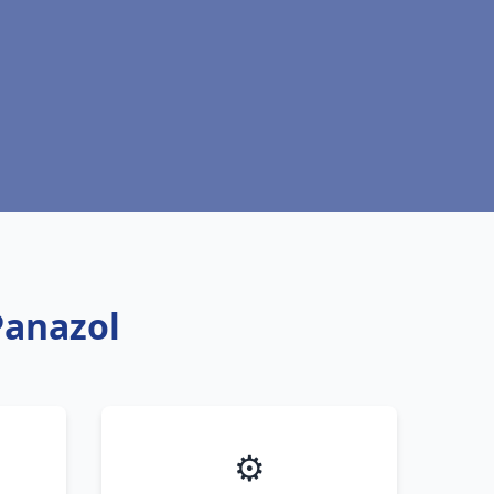
Panazol
⚙️