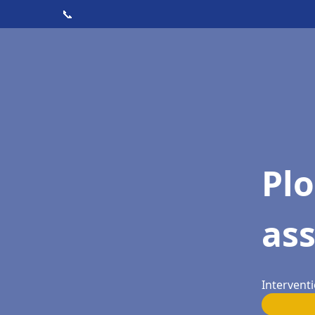
📞
Pl
as
Interventi