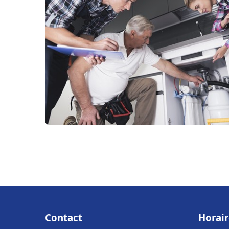
Contact
Horair