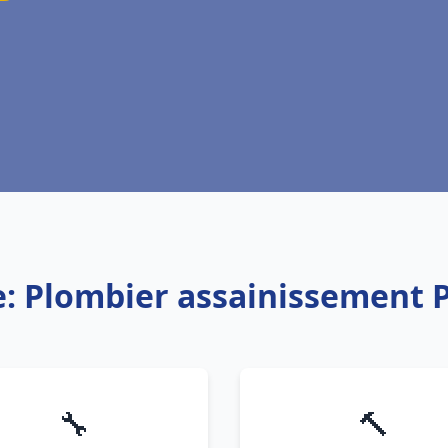
e: Plombier assainissement 
🔧
🔨