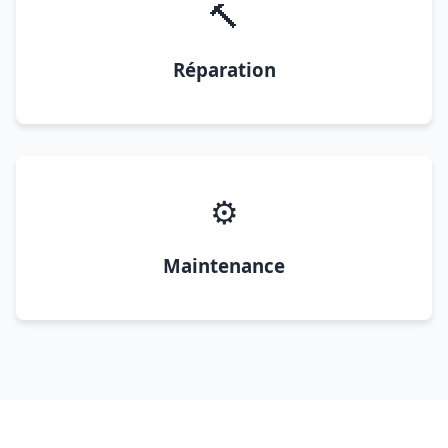
🔨
Réparation
⚙️
Maintenance