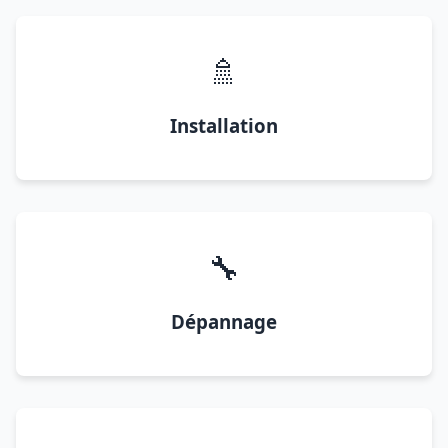
🚿
Installation
🔧
Dépannage