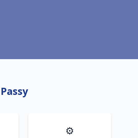
 Passy
⚙️