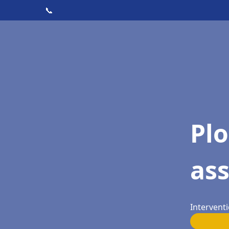
📞
Pl
as
Interventi