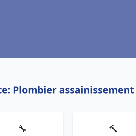
ce: Plombier assainissement
🔧
🔨