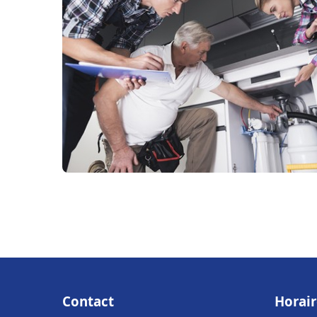
Contact
Horair