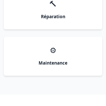
🔨
Réparation
⚙️
Maintenance