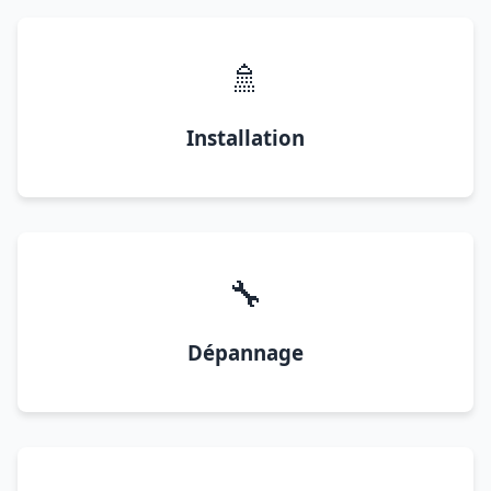
🚿
Installation
🔧
Dépannage