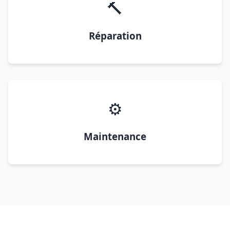
🔨
Réparation
⚙️
Maintenance