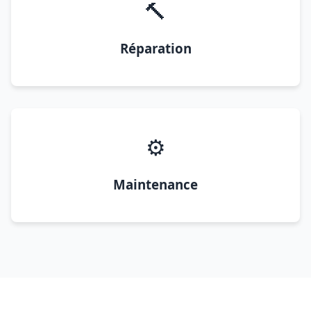
🔨
Réparation
⚙️
Maintenance