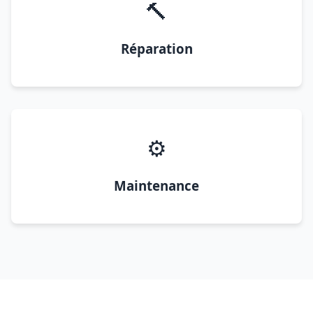
🔨
Réparation
⚙️
Maintenance