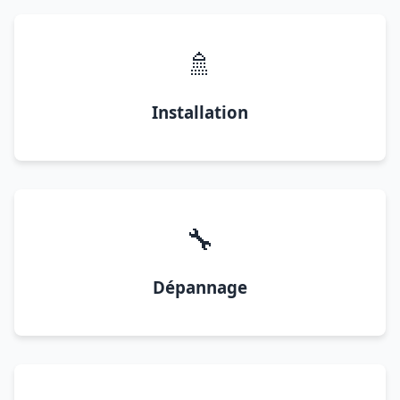
🚿
Installation
🔧
Dépannage