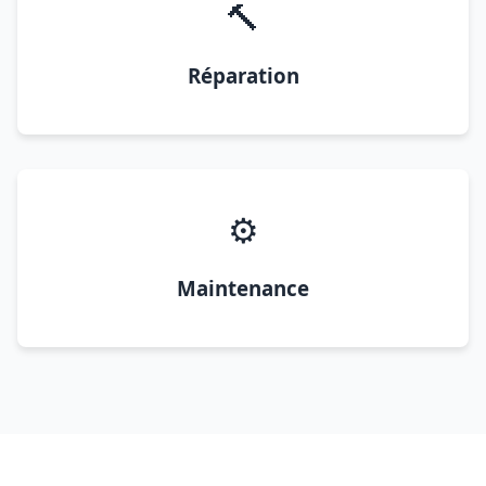
🔨
Réparation
⚙️
Maintenance