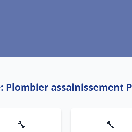
e: Plombier assainissement 
🔧
🔨