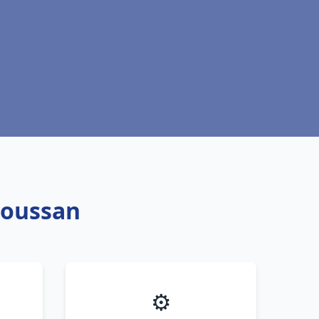
Poussan
⚙️