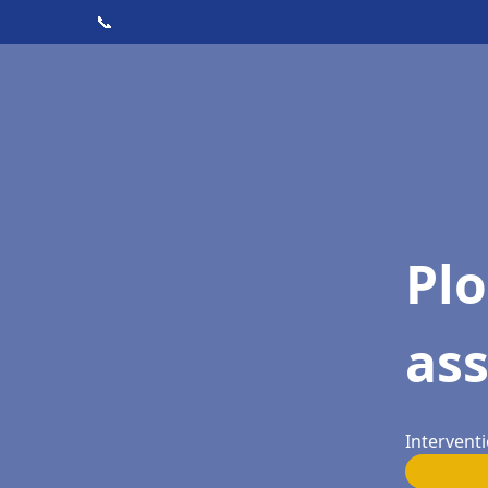
📞
Pl
as
Intervent