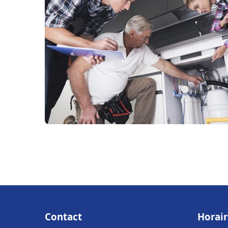
Contact
Horair