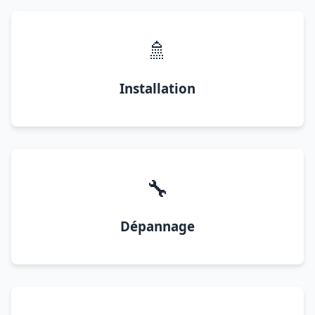
🚿
Installation
🔧
Dépannage