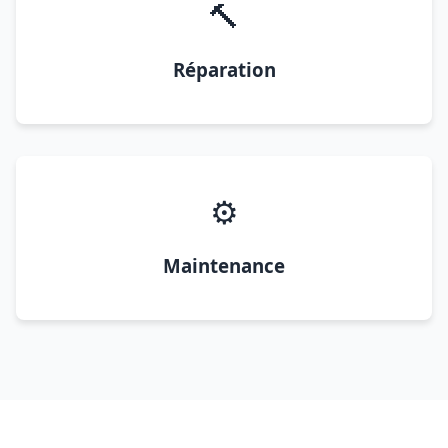
🔨
Réparation
⚙️
Maintenance