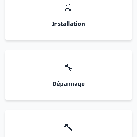
🚿
Installation
🔧
Dépannage
🔨