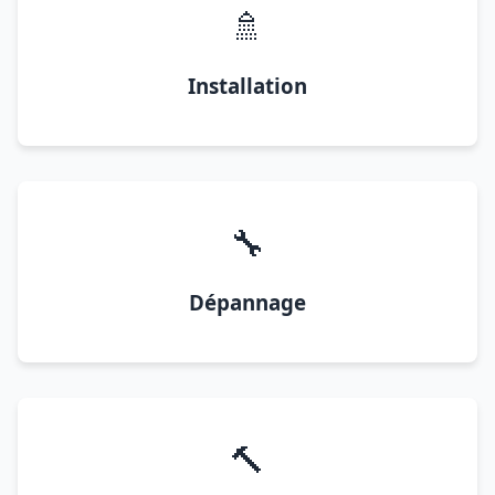
🚿
Installation
🔧
Dépannage
🔨