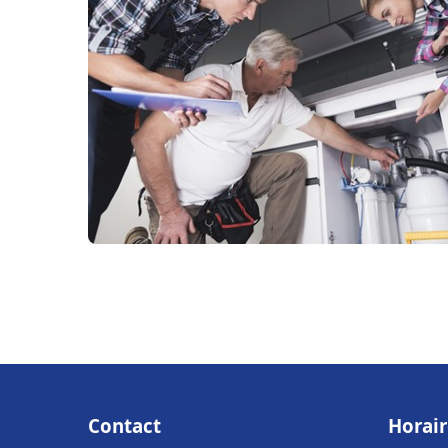
Contact
Horair