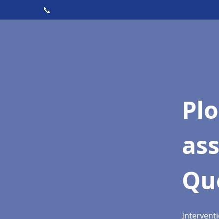
📞
Pl
as
Qu
Interventi