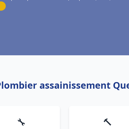
 Plombier assainissement Que
🔧
🔨