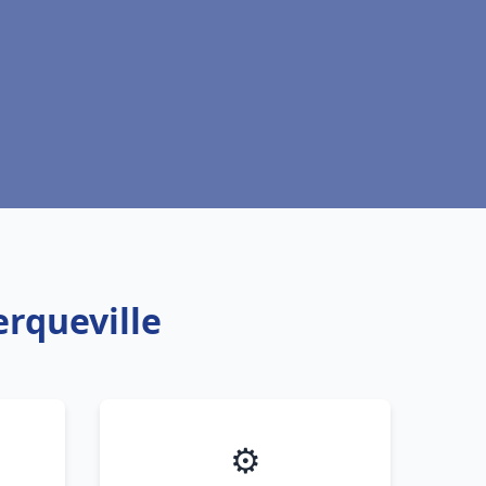
rqueville
⚙️