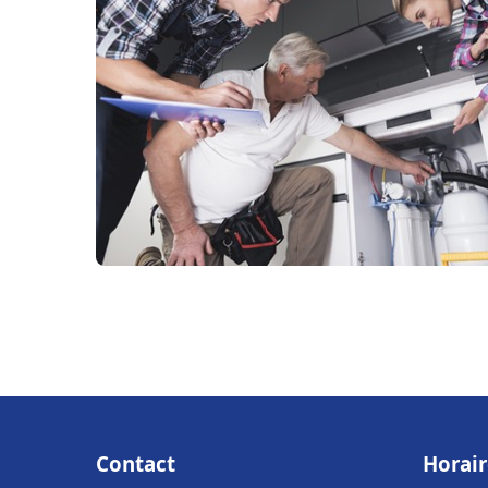
Contact
Horair