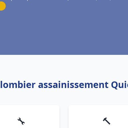
Plombier assainissement Qu
🔧
🔨