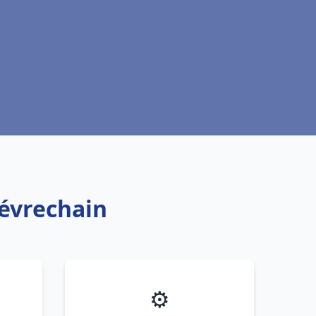
iévrechain
⚙️