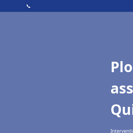
📞
Pl
as
Qu
Intervent