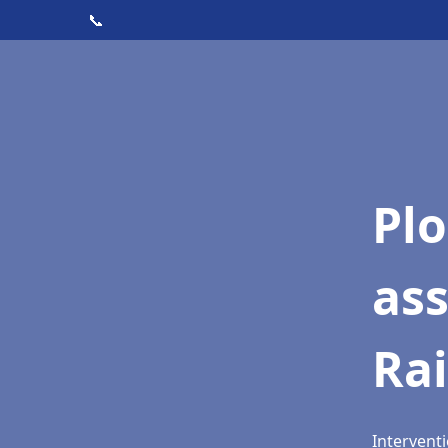
📞
Pl
as
Ra
Interventi