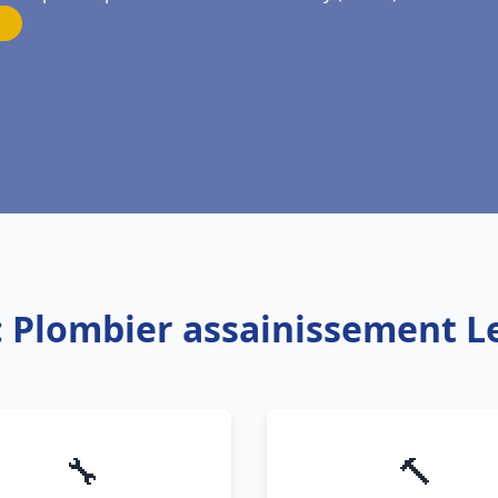
: Plombier assainissement L
🔧
🔨