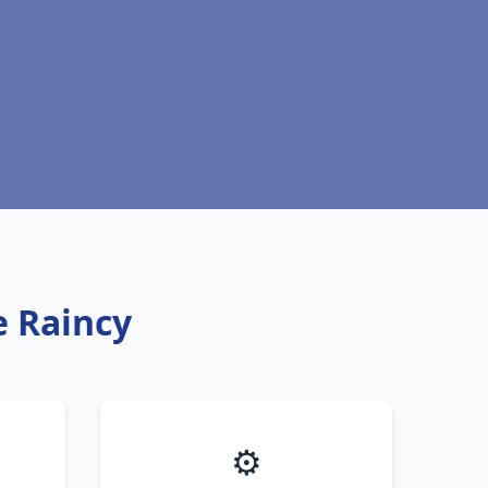
e Raincy
⚙️