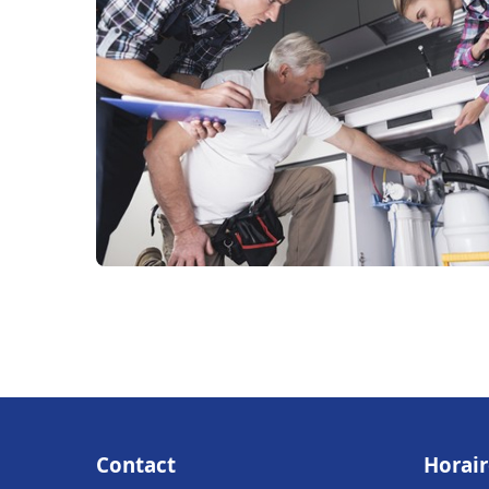
Contact
Horair