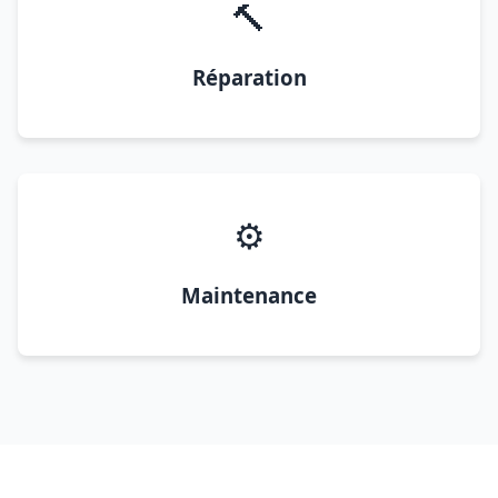
🔨
Réparation
⚙️
Maintenance