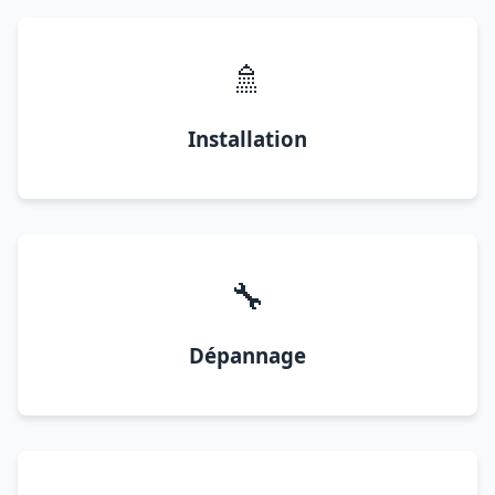
🚿
Installation
🔧
Dépannage