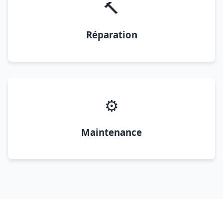
🔨
Réparation
⚙️
Maintenance