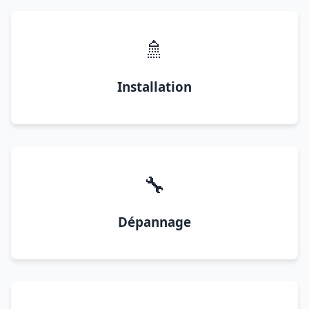
🚿
Installation
🔧
Dépannage