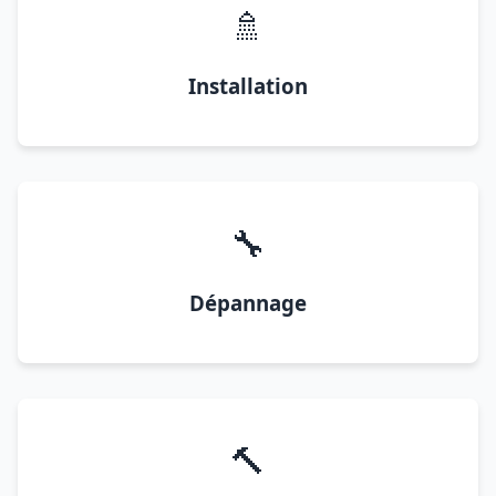
🚿
Installation
🔧
Dépannage
🔨