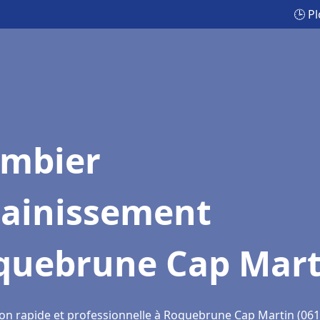
🕒 P
ombier
sainissement
quebrune Cap Mart
ion rapide et professionnelle à Roquebrune Cap Martin (061