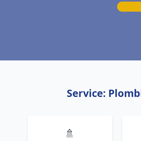
Service: Plom
🚿