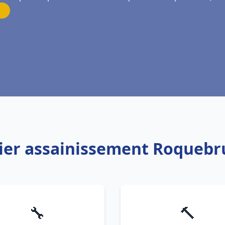
bier assainissement Roquebr
🔧
🔨