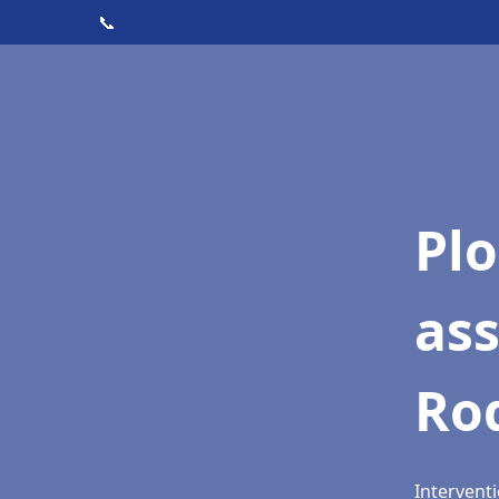
📞
Pl
as
Ro
Intervent