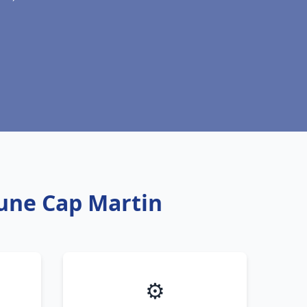
une Cap Martin
⚙️