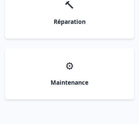
🔨
Réparation
⚙️
Maintenance