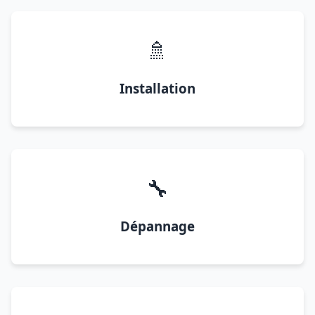
🚿
Installation
🔧
Dépannage