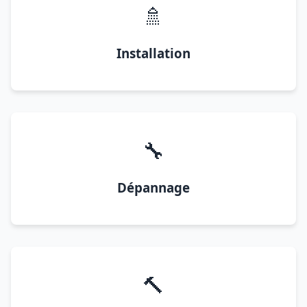
🚿
Installation
🔧
Dépannage
🔨