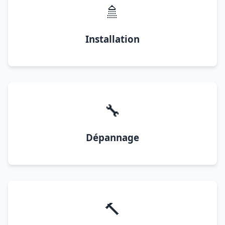
🚿
Installation
🔧
Dépannage
🔨