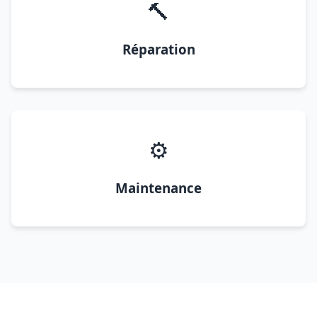
🔨
Réparation
⚙️
Maintenance