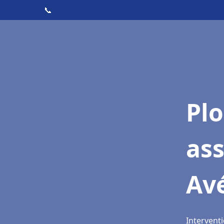
📞
Pl
as
Av
Interventi