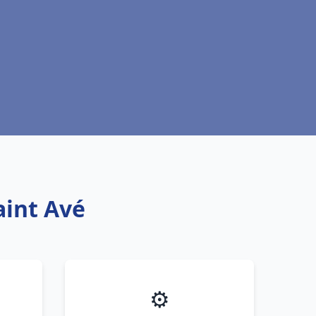
aint Avé
⚙️