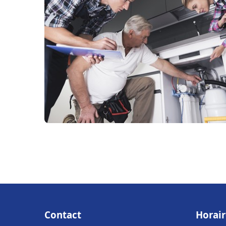
Contact
Horair