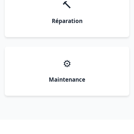
🔨
Réparation
⚙️
Maintenance