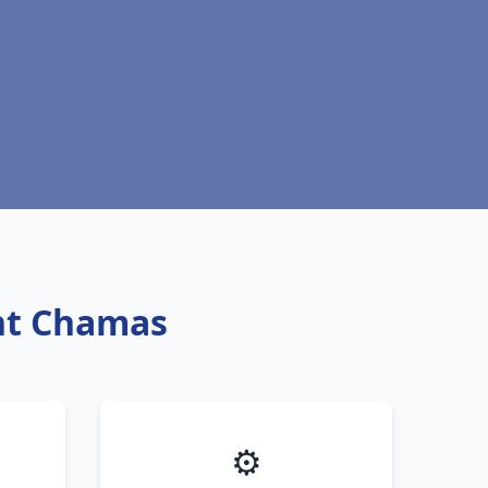
int Chamas
⚙️