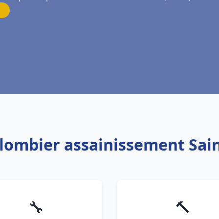
Plombier assainissement Sa
🔧
🔨