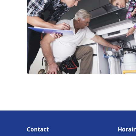
Contact
Horair