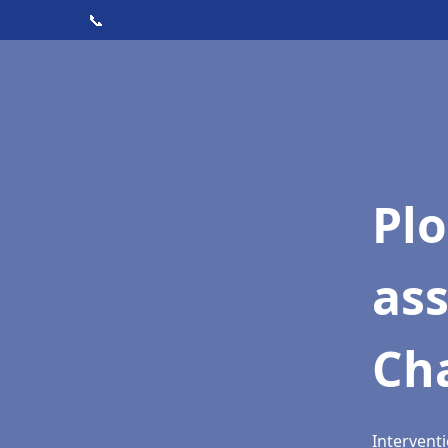
📞
Pl
as
Ch
Intervent