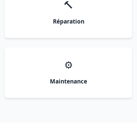
🔨
Réparation
⚙️
Maintenance