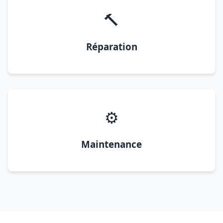
🔨
Réparation
⚙️
Maintenance