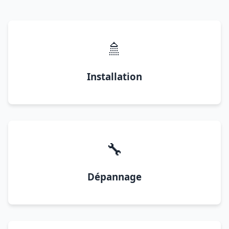
🚿
Installation
🔧
Dépannage