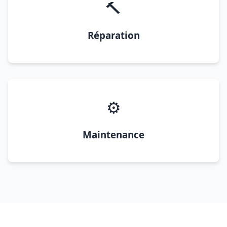
🔨
Réparation
⚙️
Maintenance