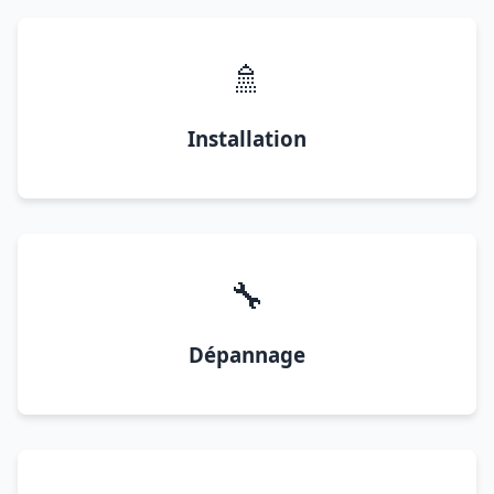
🚿
Installation
🔧
Dépannage