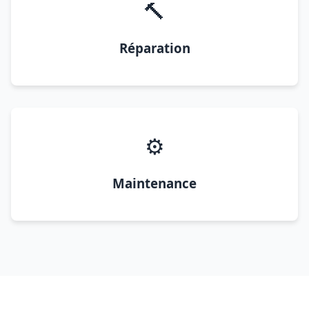
🔨
Réparation
⚙️
Maintenance