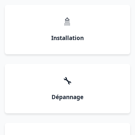
🚿
Installation
🔧
Dépannage