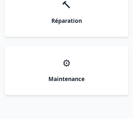
🔨
Réparation
⚙️
Maintenance