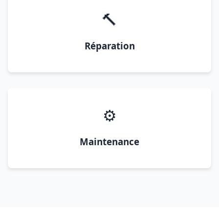
🔨
Réparation
⚙️
Maintenance