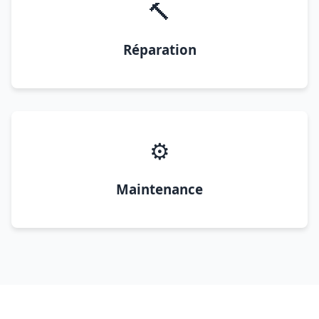
🔨
Réparation
⚙️
Maintenance