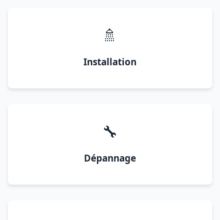
🚿
Installation
🔧
Dépannage