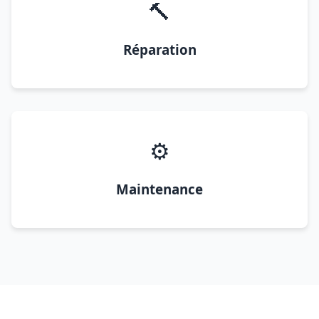
🔨
Réparation
⚙️
Maintenance