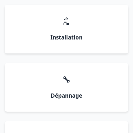
🚿
Installation
🔧
Dépannage