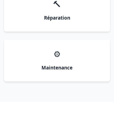
🔨
Réparation
⚙️
Maintenance