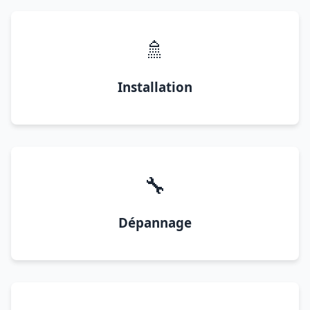
🚿
Installation
🔧
Dépannage