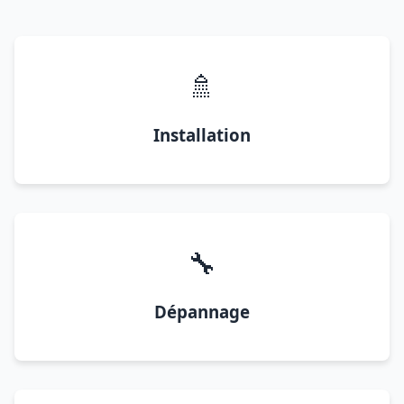
🚿
Installation
🔧
Dépannage