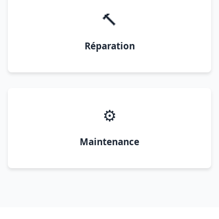
🔨
Réparation
⚙️
Maintenance