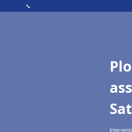
📞
Pl
as
Sat
Interventi