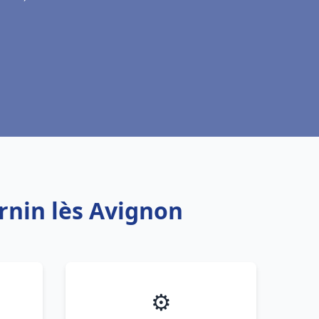
rnin lès Avignon
⚙️