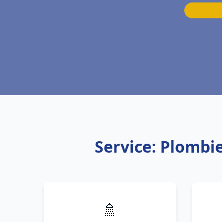
Service: Plombi
🚿