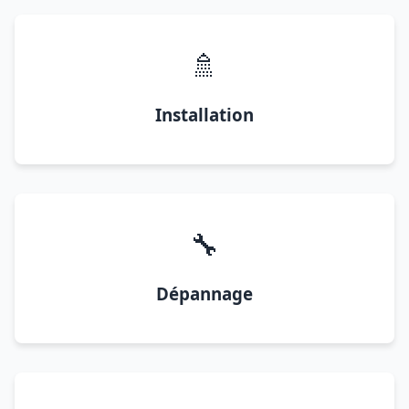
🚿
Installation
🔧
Dépannage