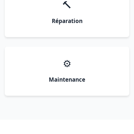
🔨
Réparation
⚙️
Maintenance