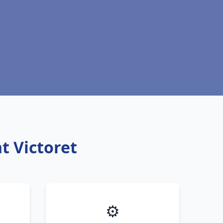
t Victoret
⚙️