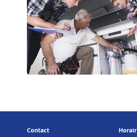
Contact
Horair