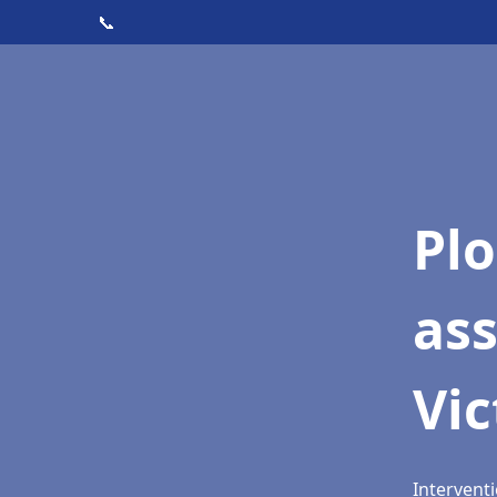
📞
Pl
as
Vic
Interventi