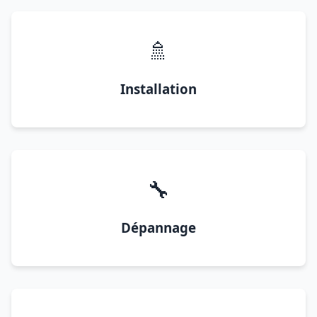
🚿
Installation
🔧
Dépannage