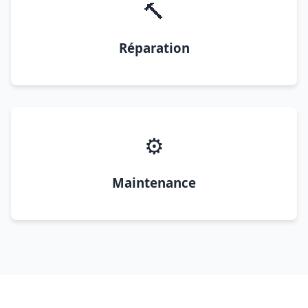
🔨
Réparation
⚙️
Maintenance