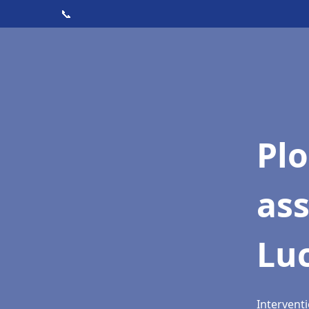
📞
Pl
as
Luc
Interventi