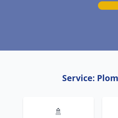
Service: Plom
🚿