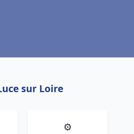
Luce sur Loire
⚙️