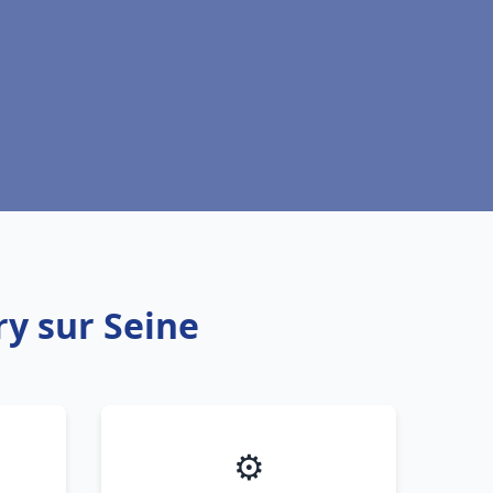
ry sur Seine
⚙️