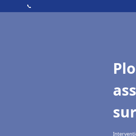
📞
Pl
ass
sur
Interventi