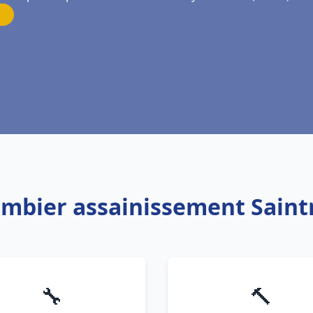
ombier assainissement Saint
🔧
🔨