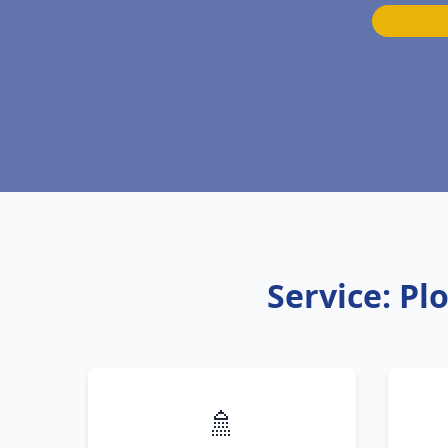
Service: Pl
🚿